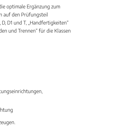
t die optimale Ergänzung zum
en auf den Prüfungsteil
, D, D1 und T, „Handfertigkeiten“
den und Trennen“ für die Klassen
g
tungseinrichtungen,
chtung
zeugen.