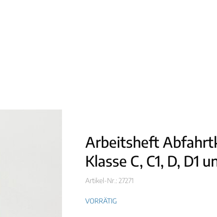
Arbeitsheft Abfahrt
Klasse C, C1, D, D1 u
Artikel-Nr.: 27271
VORRÄTIG