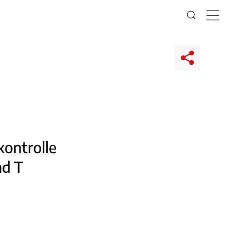
kontrolle
nd T