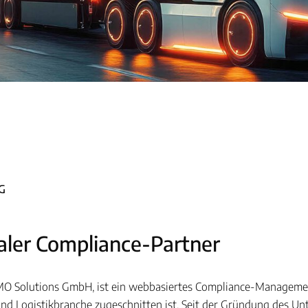
G
aler Compliance-Partner
MO Solutions GmbH, ist ein webbasiertes Compliance-Management
nd Logistikbranche zugeschnitten ist. Seit der Gründung des Un