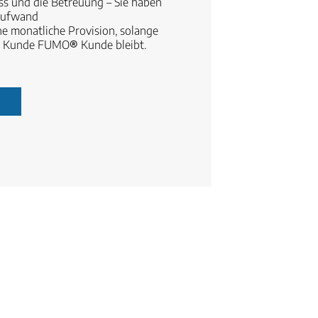
ss und die Betreuung – Sie haben
aufwand
ine monatliche Provision, solange
te Kunde FUMO
®
Kunde bleibt.