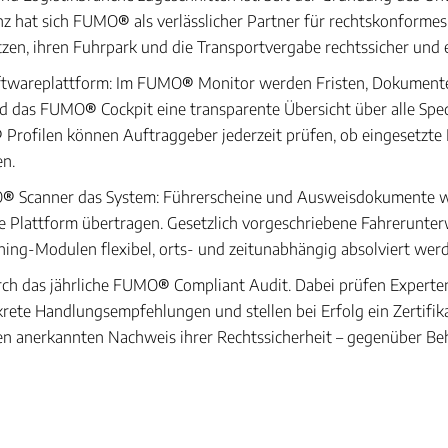
anz hat sich FUMO
®
als verlässlicher Partner für rechtskonformes A
en, ihren Fuhrpark und die Transportvergabe rechtssicher und ef
Softwareplattform: Im FUMO
®
Monitor werden Fristen, Dokument
nd das FUMO
®
Cockpit eine transparente Übersicht über alle Sp
®
Profilen können Auftraggeber jederzeit prüfen, ob eingesetzte 
n.
O
®
Scanner das System: Führerscheine und Ausweisdokumente we
n die Plattform übertragen. Gesetzlich vorgeschriebene Fahrerun
ing-Modulen flexibel, orts- und zeitunabhängig absolviert wer
ch das jährliche FUMO
®
Compliant Audit. Dabei prüfen Experten 
krete Handlungsempfehlungen und stellen bei Erfolg ein Zertifik
en anerkannten Nachweis ihrer Rechtssicherheit – gegenüber B