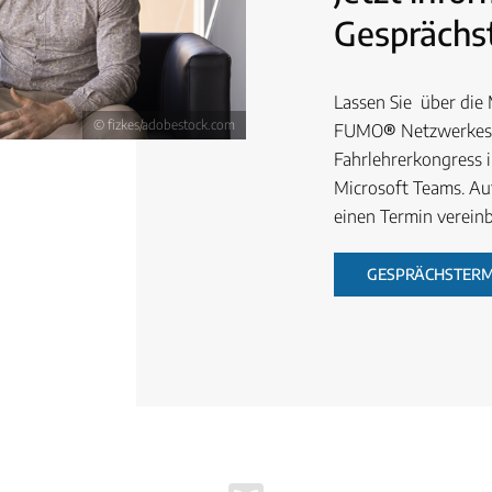
Gesprächst
Lassen Sie über die
© fizkes/adobestock.com
FUMO
®
Netzwerkes 
Fahrlehrerkongress i
Microsoft Teams. Au
einen Termin verein
GESPRÄCHSTERM