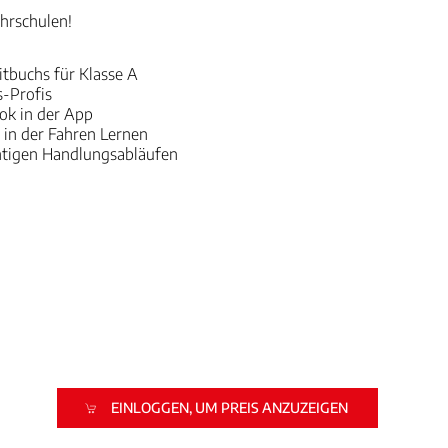
hrschulen!
itbuchs für Klasse A
s-Profis
ook in der App
 in der Fahren Lernen
chtigen Handlungsabläufen
EINLOGGEN, UM PREIS ANZUZEIGEN