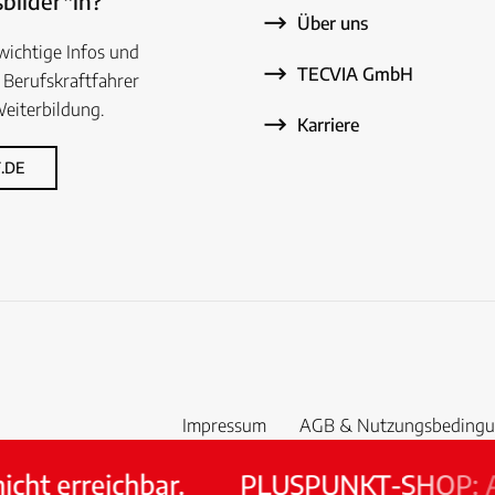
bilder*in?
Über uns
 wichtige Infos und
TECVIA GmbH
 Berufskraftfahrer
eiterbildung.
Karriere
.DE
Impressum
AGB & Nutzungsbeding
 erreichbar.
PLUSPUNKT‑SHOP: Am S