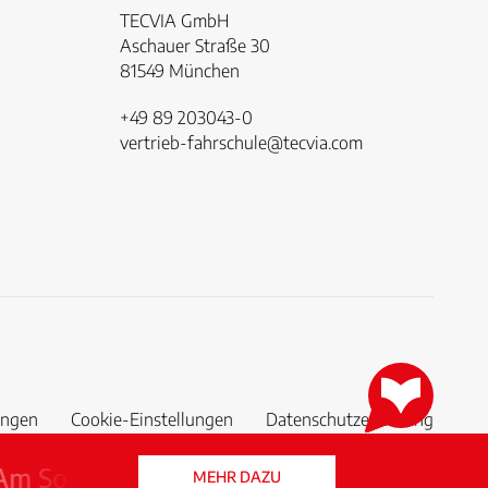
TECVIA GmbH
Aschauer Straße 30
81549 München
+49 89 203043-0
vertrieb-fahrschule@tecvia.com
ungen
Cookie-Einstellungen
Datenschutzerklärung
onntagabend wegen Update nicht errei
MEHR DAZU